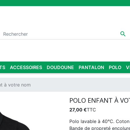

TS
ACCESSOIRES
DOUDOUNE
PANTALON
POLO
V
nt à votre nom
POLO ENFANT À V
27,00 €
TTC
Polo lavable à 40°C. Coton
Bande de propreté encolure