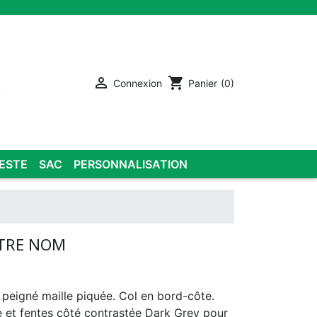

shopping_cart
Connexion
Panier
(0)
ESTE
SAC
PERSONNALISATION
OTRE NOM
 peigné maille piquée. Col en bord-côte.
 et fentes côté contrastée Dark Grey pour