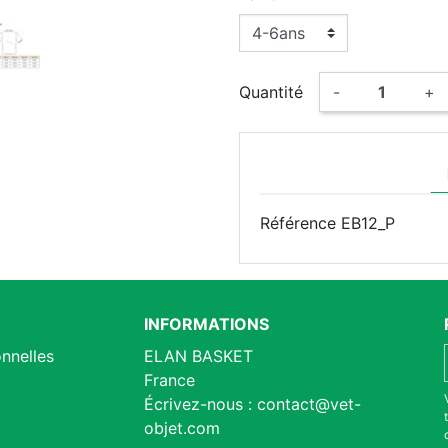
Quantité
-
+
Référence
EB12_P
INFORMATIONS
nnelles
ELAN BASKET
France
Écrivez-nous :
contact@vet-
objet.com