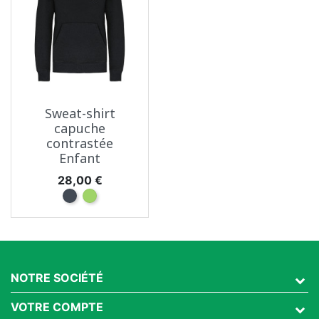
Sweat-shirt
capuche
contrastée
Enfant
Prix
28,00 €
Noir
Vert
NOTRE SOCIÉTÉ
VOTRE COMPTE