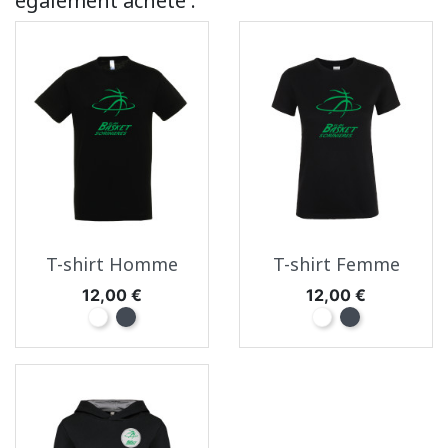
également acheté :
T-shirt Homme
T-shirt Femme
Prix
Prix
12,00 €
12,00 €
Blanc
Noir
Blanc
Noir